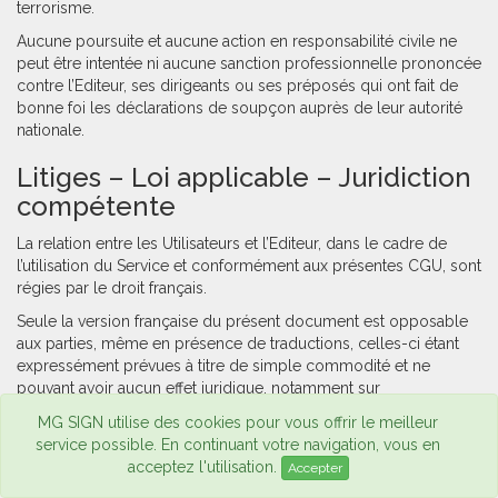
terrorisme.
Aucune poursuite et aucune action en responsabilité civile ne
peut être intentée ni aucune sanction professionnelle prononcée
contre l’Editeur, ses dirigeants ou ses préposés qui ont fait de
bonne foi les déclarations de soupçon auprès de leur autorité
nationale.
Litiges – Loi applicable – Juridiction
compétente
La relation entre les Utilisateurs et l’Editeur, dans le cadre de
l’utilisation du Service et conformément aux présentes CGU, sont
régies par le droit français.
Seule la version française du présent document est opposable
aux parties, même en présence de traductions, celles-ci étant
expressément prévues à titre de simple commodité et ne
pouvant avoir aucun effet juridique, notamment sur
l'interprétation du contrat ou de la commune intention des
MG SIGN utilise des cookies pour vous offrir le meilleur
parties.
service possible. En continuant votre navigation, vous en
Les différends qui viendraient à se produire à propos de la
acceptez l'utilisation.
Accepter
validité, de l’interprétation, de l’exécution ou de l’inexécution, de