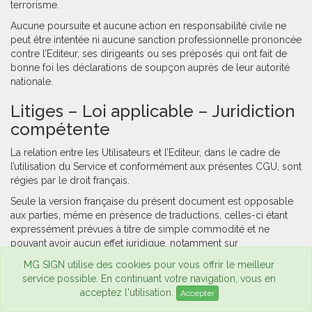
terrorisme.
Aucune poursuite et aucune action en responsabilité civile ne
peut être intentée ni aucune sanction professionnelle prononcée
contre l’Editeur, ses dirigeants ou ses préposés qui ont fait de
bonne foi les déclarations de soupçon auprès de leur autorité
nationale.
Litiges – Loi applicable – Juridiction
compétente
La relation entre les Utilisateurs et l’Editeur, dans le cadre de
l’utilisation du Service et conformément aux présentes CGU, sont
régies par le droit français.
Seule la version française du présent document est opposable
aux parties, même en présence de traductions, celles-ci étant
expressément prévues à titre de simple commodité et ne
pouvant avoir aucun effet juridique, notamment sur
l'interprétation du contrat ou de la commune intention des
MG SIGN utilise des cookies pour vous offrir le meilleur
parties.
service possible. En continuant votre navigation, vous en
Les différends qui viendraient à se produire à propos de la
acceptez l'utilisation.
Accepter
validité, de l’interprétation, de l’exécution ou de l’inexécution, de