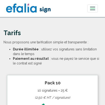
Toggle
navigati
Tarifs
Nous proposons une tarification simple et transparente :
Durée illimitée
: utilisez vos signatures sans limitation
dans le temps
Paiement au résultat
: vous ne payez le service que si
le contrat est signé
Pack 10
10 signatures = 25 €
(2,50 € HT / signature)