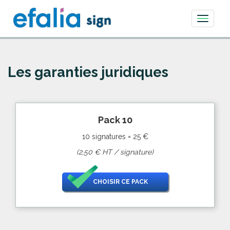
Toggle
navigati
Les garanties juridiques
Pack 10
10 signatures = 25 €
(2,50 € HT / signature)
CHOISIR CE PACK