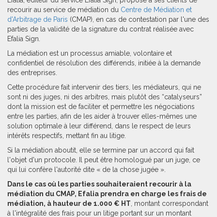
Efalia, éditeur du service Efalia Sign, propose à ses clients de
recourir au service de médiation du
Centre de Médiation et
d'Arbitrage de Paris
(CMAP), en cas de contestation par l'une des
parties de la validité de la signature du contrat réalisée avec
Efalia Sign.
La médiation est un processus amiable, volontaire et
confidentiel de résolution des différends, initiée à la demande
des entreprises.
Cette procédure fait intervenir des tiers, les médiateurs, qui ne
sont ni des juges, ni des arbitres, mais plutôt des “catalyseurs”
dont la mission est de faciliter et permettre les négociations
entre les parties, afin de les aider à trouver elles-mêmes une
solution optimale à leur différend, dans le respect de leurs
intérêts respectifs, mettant fin au litige.
Si la médiation aboutit, elle se termine par un accord qui fait
l'objet d'un protocole. Il peut être homologué par un juge, ce
qui lui confère l'autorité dite « de la chose jugée ».
Dans le cas où les parties souhaiteraient recourir à la
médiation du CMAP, Efalia prendra en charge les frais de
médiation, à hauteur de 1.000 € HT
, montant correspondant
à l'intégralité des frais pour un litige portant sur un montant