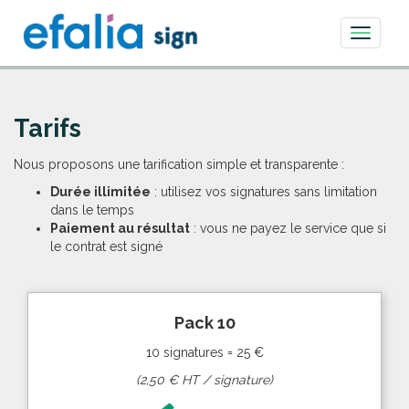
Toggle
navigati
Tarifs
Nous proposons une tarification simple et transparente :
Durée illimitée
: utilisez vos signatures sans limitation
dans le temps
Paiement au résultat
: vous ne payez le service que si
le contrat est signé
Pack 10
10 signatures = 25 €
(2,50 € HT / signature)