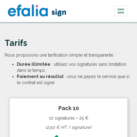
Toggle
navigati
Tarifs
Nous proposons une tarification simple et transparente :
Durée illimitée
: utilisez vos signatures sans limitation
dans le temps
Paiement au résultat
: vous ne payez le service que si
le contrat est signé
Pack 10
10 signatures = 25 €
(2,50 € HT / signature)