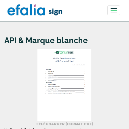
Toggle
navigati
API & Marque blanche
TÉLÉCHARGER (FORMAT PDF)