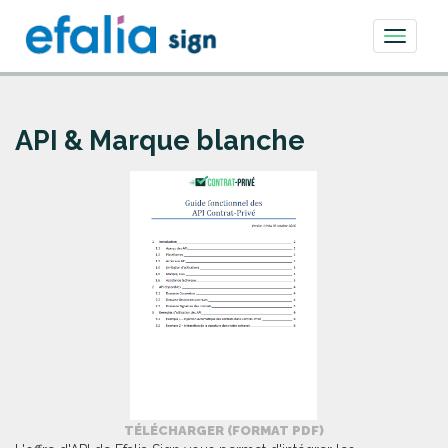
Toggle
navigati
API & Marque blanche
TÉLÉCHARGER (FORMAT PDF)