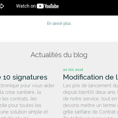
En savoir plus
Actualités du blog
20 JUL 2018
e 10 signatures
Modification de la
ectronique pour vous aider
Les prix de lancement du
crise sanitaire, la
depuis bientôt deux ans. 
les contrats, les
de notre service, tout e
ile pour toutes les
devons mettre un terme à
 une solution simple et
grille tarifaire de Contr