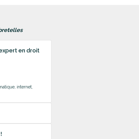
bretelles
expert en droit
matique, internet,
!