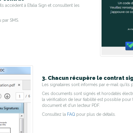
Ils accèdent à Efalia Sign et consultent les
u par SMS.
3. Chacun récupère le contrat si
Les signataires sont informés par e-mail qu'ils p
Ces documents sont signés et horodatés électron
la vérification de leur fiabilité est possible po
document et d'un lecteur PDF.
Consultez la
FAQ
pour plus de détails.