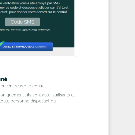
,
gné
euvent retirer le contrat.
iquement : ils sont auto-suffisants et
ur toute personne disposant du