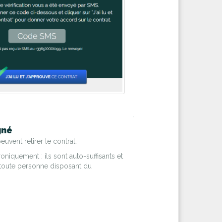
,
gné
euvent retirer le contrat.
iquement : ils sont auto-suffisants et
ur toute personne disposant du