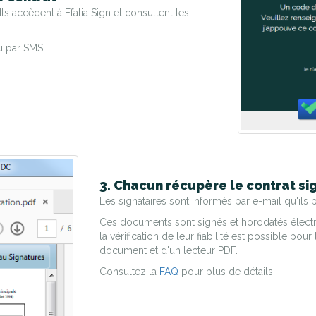
Ils accèdent à Efalia Sign et consultent les
u par SMS.
3. Chacun récupère le contrat si
Les signataires sont informés par e-mail qu'ils p
Ces documents sont signés et horodatés électron
la vérification de leur fiabilité est possible po
document et d'un lecteur PDF.
Consultez la
FAQ
pour plus de détails.