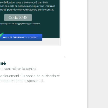
,
gné
euvent retirer le contrat.
iquement : ils sont auto-suffisants et
ur toute personne disposant du