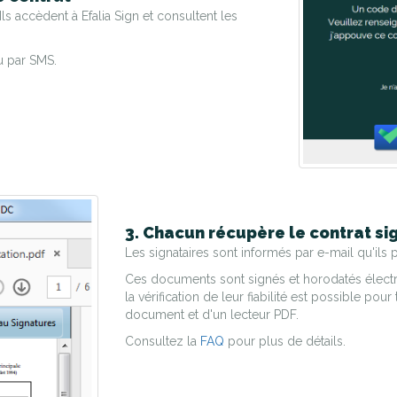
Ils accèdent à Efalia Sign et consultent les
u par SMS.
3. Chacun récupère le contrat si
Les signataires sont informés par e-mail qu'ils p
Ces documents sont signés et horodatés électron
la vérification de leur fiabilité est possible po
document et d'un lecteur PDF.
Consultez la
FAQ
pour plus de détails.