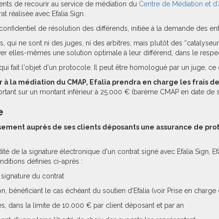
clients de recourir au service de médiation du
Centre de Médiation et d'
at réalisée avec Efalia Sign.
onfidentiel de résolution des différends, initiée à la demande des ent
s, qui ne sont ni des juges, ni des arbitres, mais plutôt des “catalyseur
ver elles-mêmes une solution optimale à leur différend, dans le respect 
qui fait l'objet d'un protocole. Il peut être homologué par un juge, ce q
ir à la médiation du CMAP, Efalia prendra en charge les frais 
e portant sur un montant inférieur à 25.000 € (barème CMAP en date de
e
sement auprès de ses clients déposants une assurance de prot
lidité de la signature électronique d'un contrat signé avec Efalia Sign
ditions définies ci-après :
 signature du contrat
, bénéficiant le cas échéant du soutien d'Efalia (voir Prise en char
s, dans la limite de 10.000 € par client déposant et par an