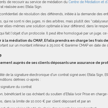
clients de recourir au service de médiation du
Centre de Médiation et d'
at réalisée avec Efalia Sign.
onfidentiel de résolution des différends, initiée à la demande des ent
s, qui ne sont ni des juges, ni des arbitres, mais plutôt des “catalyseur
ver elles-mêmes une solution optimale à leur différend, dans le respect 
qui fait l'objet d'un protocole. Il peut être homologué par un juge, ce q
ir à la médiation du CMAP, Efalia prendra en charge les frais 
e portant sur un montant inférieur à 25.000 € (barème CMAP en date de
e
sement auprès de ses clients déposants une assurance de prot
lidité de la signature électronique d'un contrat signé avec Efalia Sign
ditions définies ci-après :
 signature du contrat
, bénéficiant le cas échéant du soutien d'Efalia (voir Prise en char
s, dans la limite de 10.000 € par client déposant et par an