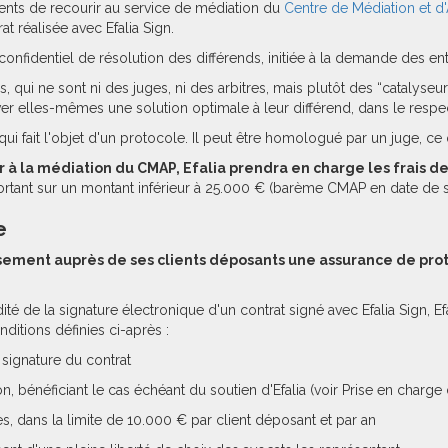
clients de recourir au service de médiation du
Centre de Médiation et d'
at réalisée avec Efalia Sign.
onfidentiel de résolution des différends, initiée à la demande des ent
s, qui ne sont ni des juges, ni des arbitres, mais plutôt des “catalyseur
ver elles-mêmes une solution optimale à leur différend, dans le respect 
qui fait l'objet d'un protocole. Il peut être homologué par un juge, ce q
ir à la médiation du CMAP, Efalia prendra en charge les frais 
e portant sur un montant inférieur à 25.000 € (barème CMAP en date de
e
sement auprès de ses clients déposants une assurance de prot
lidité de la signature électronique d'un contrat signé avec Efalia Sign
ditions définies ci-après :
 signature du contrat
, bénéficiant le cas échéant du soutien d'Efalia (voir Prise en char
s, dans la limite de 10.000 € par client déposant et par an